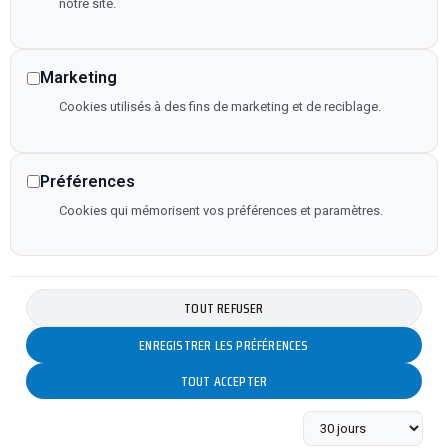
notre site.
Gros œuvre
Carrelage/Revêtement de sol
Menuiseries
Marketing
Cloisons sèches
Cookies utilisés à des fins de marketing et de reciblage.
Tout corps d'état
Serrurerie métallerie
LIENS UTILES
Préférences
Cookies qui mémorisent vos préférences et paramètres.
Plan de site
Flux RSS
Mentions légales
TOUT REFUSER
Politique de confidentialité
Déclaration d'accessibilité
ENREGISTRER LES PRÉFÉRENCES
Fiche d'établissement google
TOUT ACCEPTER
Copyright © 2025 • Tous droits réservés • Design
by