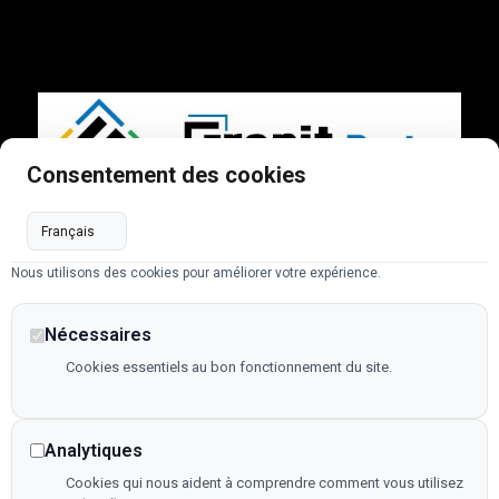
Consentement des cookies
Nous utilisons des cookies pour améliorer votre expérience.
PRENDRE RENDEZ-VOUS
Nécessaires
02 98 03 09 02
NOUS CONTACTER
Cookies essentiels au bon fonctionnement du site.
secretariat@legranitbreton.com
510 Chemin du Rufa, 29200 Brest.
Analytiques
NOS SERVICES
Cookies qui nous aident à comprendre comment vous utilisez